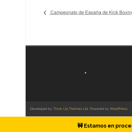
Campeonato de España de Kick Boxin
Developed by
Think Up Themes Ltd
. Powered by
WordPress
.
🚧 Estamos en proces