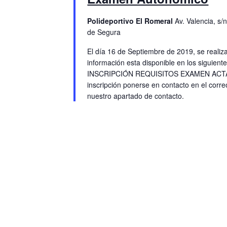
b
n
e
a
r
Polideportivo El Romeral
Av. Valencia, s
d
b
f
a
de Segura
e
c
a
ú
c
El día 16 de Septiembre de 2019, se reali
l
r
s
información esta disponible en los sigui
h
a
INSCRIPCIÓN REQUISITOS EXAMEN ACTA
a
v
i
q
inscripción ponerse en contacto en el cor
.
e
nuestro apartado de contacto.
o
u
.
d
e
B
u
e
d
s
E
a
c
a
v
y
E
e
v
v
e
n
i
n
t
s